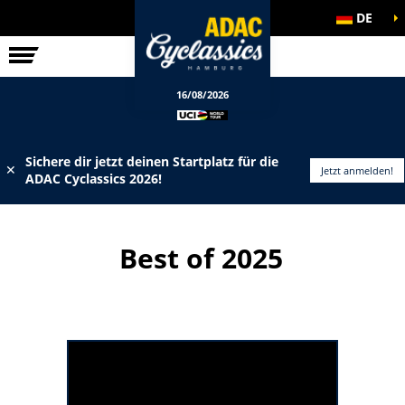
DE
ELITE-RENNEN
INFOS
16/08/2026
Sichere dir jetzt deinen Startplatz für die
✕
Jetzt anmelden!
ADAC Cyclassics 2026!
Best of 2025