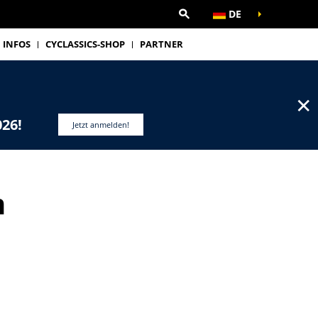
DE
INFOS
CYCLASSICS-SHOP
PARTNER
✕
026!
Jetzt anmelden!
m