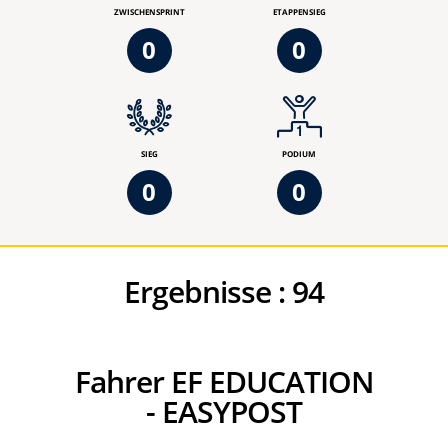
ZWISCHENSPRINT
ETAPPENSIEG
0
0
SIEG
PODIUM
0
0
Ergebnisse :
94
Fahrer EF EDUCATION
- EASYPOST