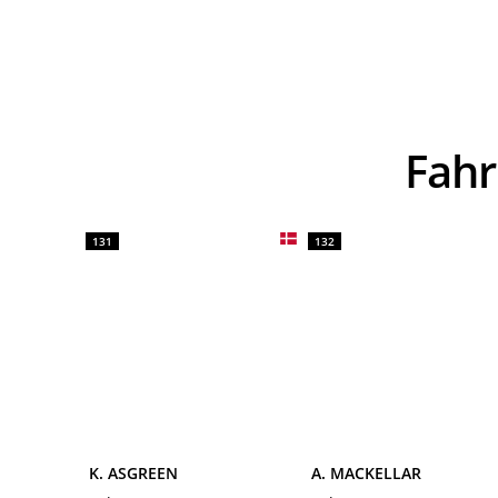
Fah
131
132
K. ASGREEN
A. MACKELLAR