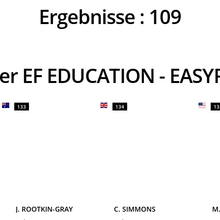
Ergebnisse :
109
rer EF EDUCATION - EAS
133
134
13
J. ROOTKIN-GRAY
C. SIMMONS
M