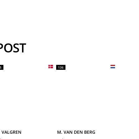
YPOST
5
136
. VALGREN
M. VAN DEN BERG