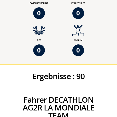
ZWISCHENSPRINT
ETAPPENSIEG
0
0
SIEG
PODIUM
0
0
Ergebnisse :
90
Fahrer DECATHLON
AG2R LA MONDIALE
TEAM