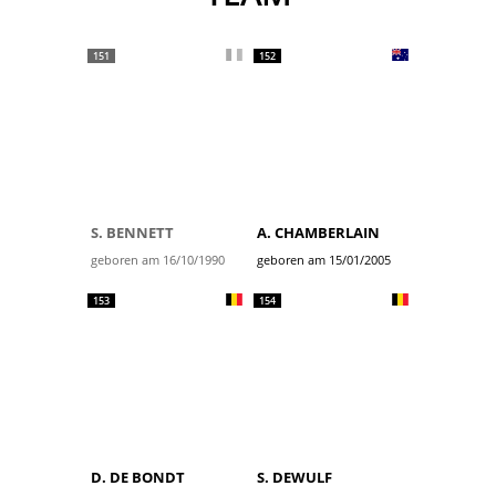
151
152
S. BENNETT
A. CHAMBERLAIN
geboren am 16/10/1990
geboren am 15/01/2005
153
154
D. DE BONDT
S. DEWULF