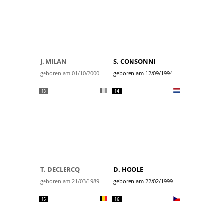
J. MILAN
S. CONSONNI
geboren am 01/10/2000
geboren am 12/09/1994
13
14
T. DECLERCQ
D. HOOLE
geboren am 21/03/1989
geboren am 22/02/1999
15
16