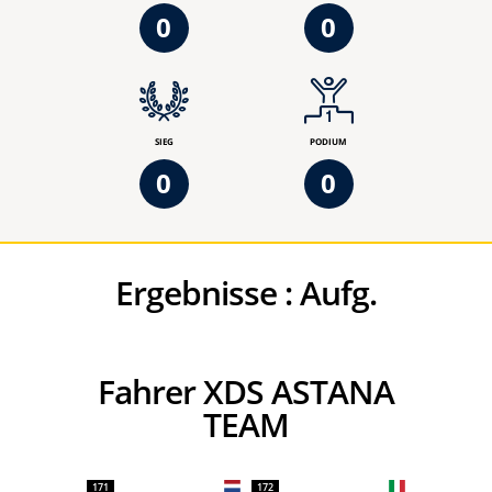
0
0
SIEG
PODIUM
0
0
Ergebnisse :
Aufg.
Fahrer XDS ASTANA
TEAM
171
172