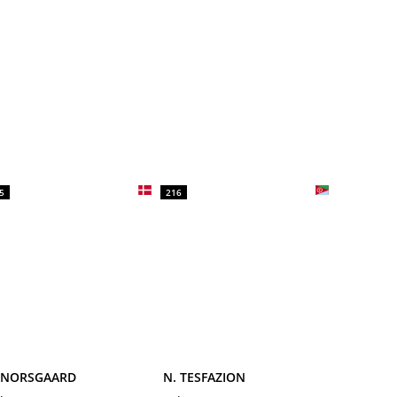
5
216
. NORSGAARD
N. TESFAZION