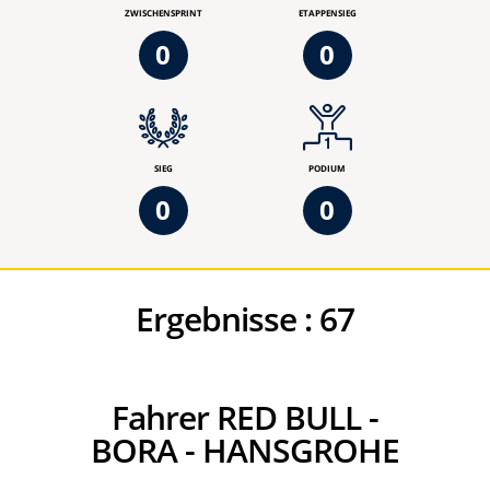
ZWISCHENSPRINT
ETAPPENSIEG
0
0
SIEG
PODIUM
0
0
Ergebnisse :
67
Fahrer RED BULL -
BORA - HANSGROHE