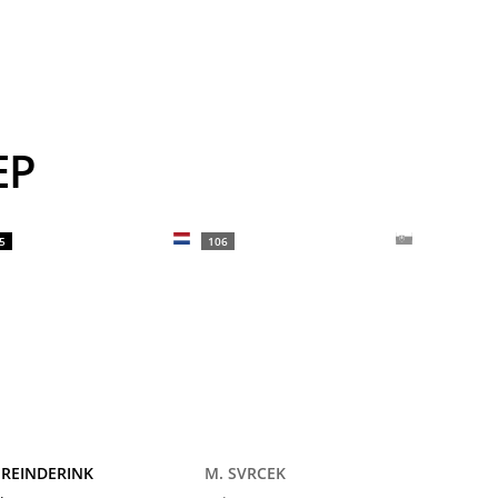
EP
5
106
 REINDERINK
M. SVRCEK