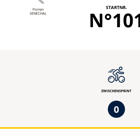
STARTNR.
Florian
N°10
SENECHAL
ZWISCHENSPRINT
0