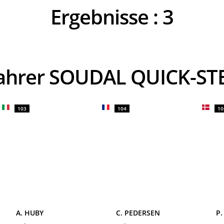
Ergebnisse :
3
Fahrer SOUDAL QUICK-ST
103
104
10
A. HUBY
C. PEDERSEN
P.