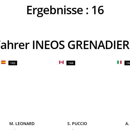
Ergebnisse :
16
Fahrer INEOS GRENADIER
143
144
14
M. LEONARD
S. PUCCIO
A.