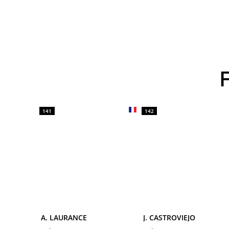
141
142
A. LAURANCE
J. CASTROVIEJO