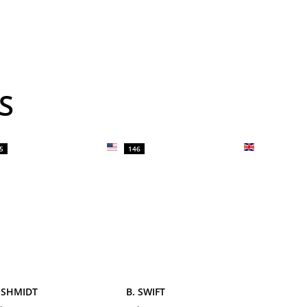
S
5
146
 SHMIDT
B. SWIFT