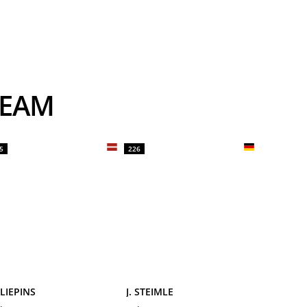
TEAM
5
226
 LIEPINS
J. STEIMLE