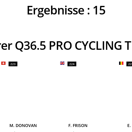
Ergebnisse :
15
hrer Q36.5 PRO CYCLING 
223
224
22
M. DONOVAN
F. FRISON
E.