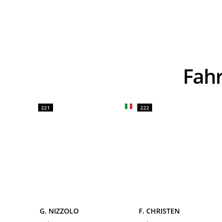
Fa
221
222
G. NIZZOLO
F. CHRISTEN