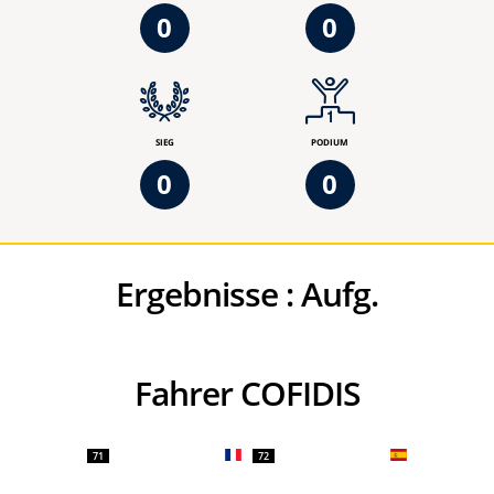
0
0
SIEG
PODIUM
0
0
Ergebnisse :
Aufg.
Fahrer COFIDIS
71
72