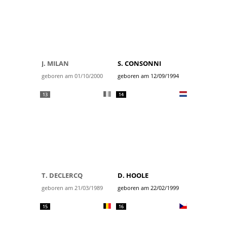
J. MILAN
S. CONSONNI
geboren am 01/10/2000
geboren am 12/09/1994
13
14
T. DECLERCQ
D. HOOLE
geboren am 21/03/1989
geboren am 22/02/1999
15
16