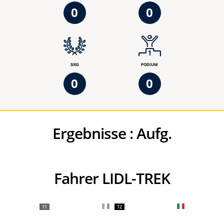
0
0
SIEG
PODIUM
0
0
Ergebnisse :
Aufg.
Fahrer LIDL-TREK
11
12