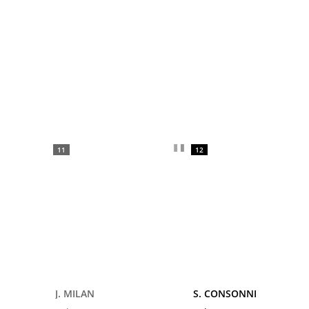
11
12
J. MILAN
S. CONSONNI