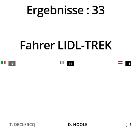
Ergebnisse :
33
Fahrer LIDL-TREK
13
14
15
T. DECLERCQ
D. HOOLE
J.