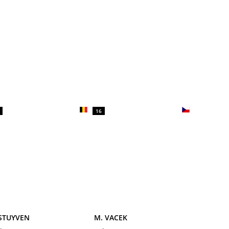
16
 STUYVEN
M. VACEK