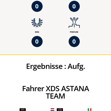
0
0
SIEG
PODIUM
0
0
Ergebnisse :
Aufg.
Fahrer XDS ASTANA
TEAM
171
172