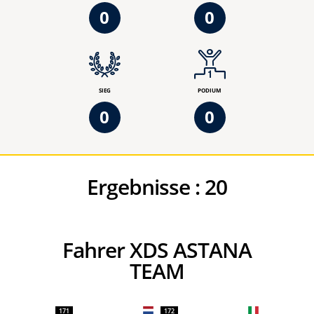
0
0
SIEG
PODIUM
0
0
Ergebnisse :
20
Fahrer XDS ASTANA
TEAM
171
172