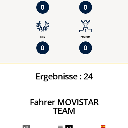
0
0
SIEG
PODIUM
0
0
Ergebnisse :
24
Fahrer MOVISTAR
TEAM
211
212